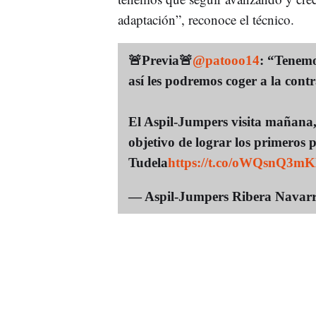
adaptación”, reconoce el técnico.
🚨Previa🚨
@patooo14
: “Tenemo
así les podremos coger a la cont
El Aspil-Jumpers visita mañana,
objetivo de lograr los primeros 
Tudela
https://t.co/oWQsnQ3m
— Aspil-Jumpers Ribera Nava