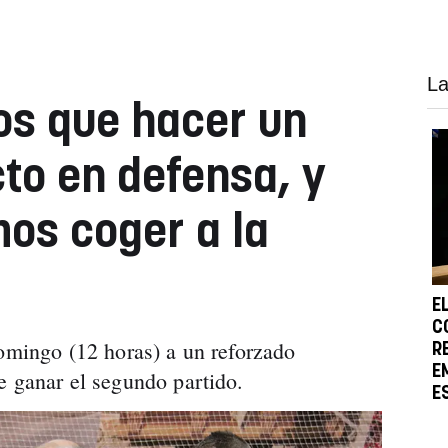
La
os que hacer un
cto en defensa, y
mos coger a la
E
C
domingo (12 horas) a un reforzado
R
E
e ganar el segundo partido.
E