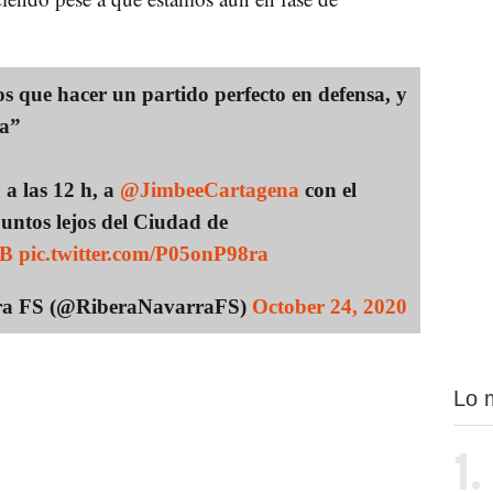
s que hacer un partido perfecto en defensa, y
ra”
 a las 12 h, a
@JimbeeCartagena
con el
puntos lejos del Ciudad de
KB
pic.twitter.com/P05onP98ra
rra FS (@RiberaNavarraFS)
October 24, 2020
Lo 
1.