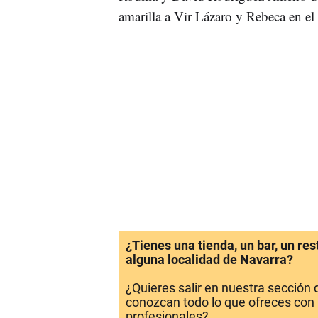
amarilla a Vir Lázaro y Rebeca en el 
¿Tienes una tienda, un bar, un re
alguna localidad de Navarra?
¿Quieres salir en nuestra sección
conozcan todo lo que ofreces con 
profesionales?