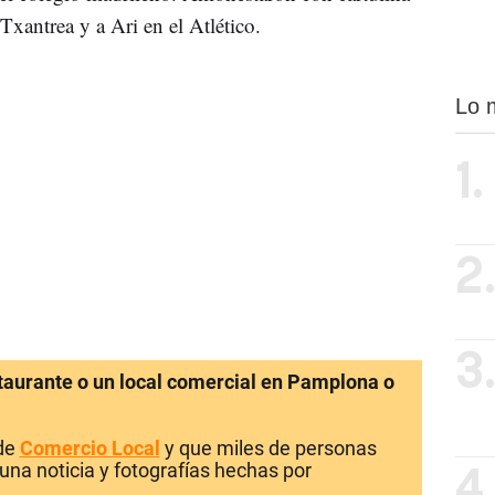
Txantrea y a Ari en el Atlético.
Lo 
1.
2
3
staurante o un local comercial en Pamplona o
 de
Comercio Local
y que miles de personas
una noticia y fotografías hechas por
4