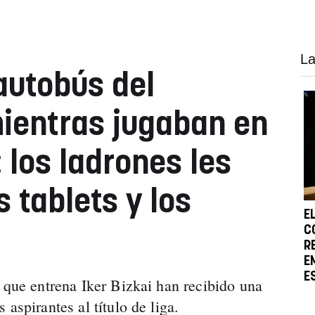
La
autobús del
ientras jugaban en
 los ladrones les
 tablets y los
E
C
R
E
E
s que entrena Iker Bizkai han recibido una
aspirantes al título de liga.