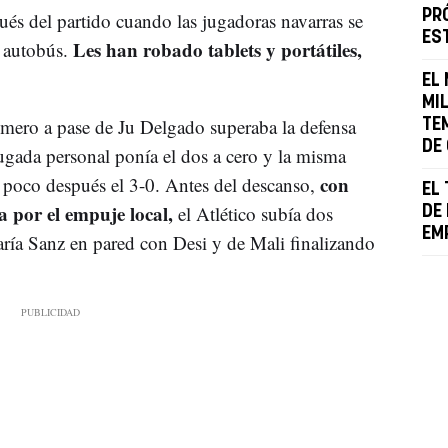
PR
ués del partido cuando las jugadoras navarras se
ES
Les han robado tablets y portátiles,
 autobús.
EL
MI
mero a pase de Ju Delgado superaba la defensa
TE
DE
ugada personal ponía el dos a cero y la misma
con
 poco después el 3-0. Antes del descanso,
EL
a por el empuje local,
el Atlético subía dos
DE
EM
ría Sanz en pared con Desi y de Mali finalizando