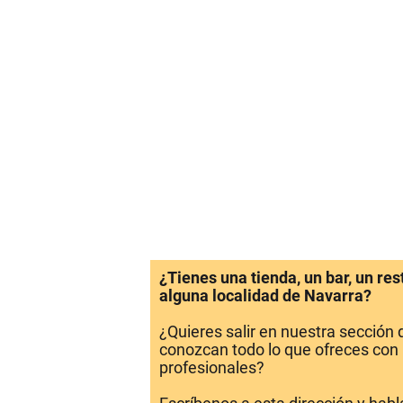
¿Tienes una tienda, un bar, un re
alguna localidad de Navarra?
¿Quieres salir en nuestra sección
conozcan todo lo que ofreces con 
profesionales?