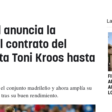
La
d anuncia la
l contrato del
a Toni Kroos hasta
F
A
 el conjunto madrileño
y ahora amplía su
A
L
tras su buen rendimiento.