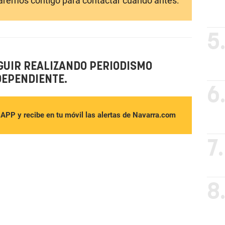
laremos contigo para contactar cuando antes:
5
GUIR REALIZANDO PERIODISMO
DEPENDIENTE.
6
sAPP y recibe en tu móvil las alertas de Navarra.com
7.
8