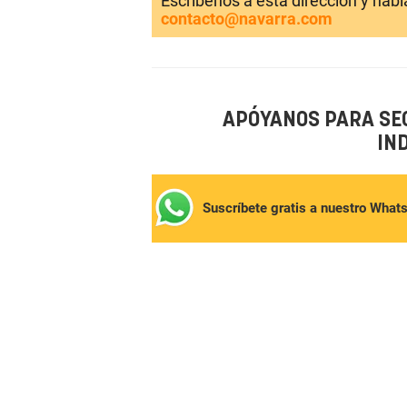
Escríbenos a esta dirección y hab
contacto@navarra.com
APÓYANOS PARA SE
IN
Suscríbete gratis a nuestro What