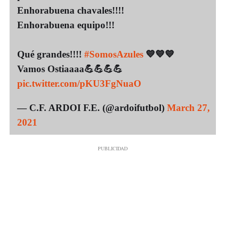
Enhorabuena chavales!!!!
Enhorabuena equipo!!!
Qué grandes!!!!
#SomosAzules
💙💙💙
Vamos Ostiaaaa💪💪💪💪
pic.twitter.com/pKU3FgNuaO
— C.F. ARDOI F.E. (@ardoifutbol)
March 27,
2021