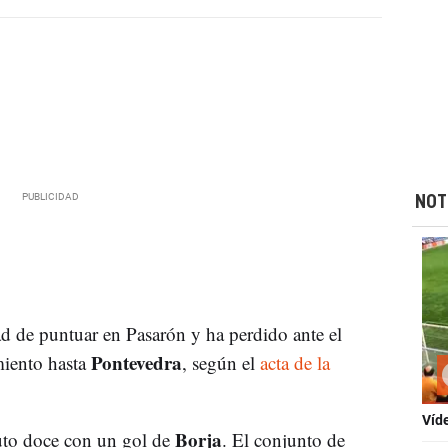
NOT
 de puntuar en Pasarón y ha perdido ante el
Pontevedra
miento hasta
, según el
acta de la
Víd
Borja
uto doce con un gol de
. El conjunto de