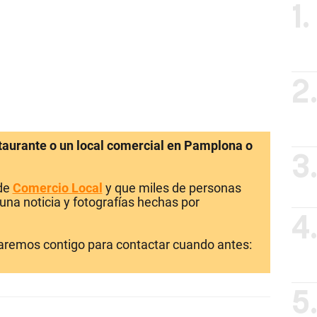
1.
2
staurante o un local comercial en Pamplona o
3
 de
Comercio Local
y que miles de personas
una noticia y fotografías hechas por
4
laremos contigo para contactar cuando antes:
5