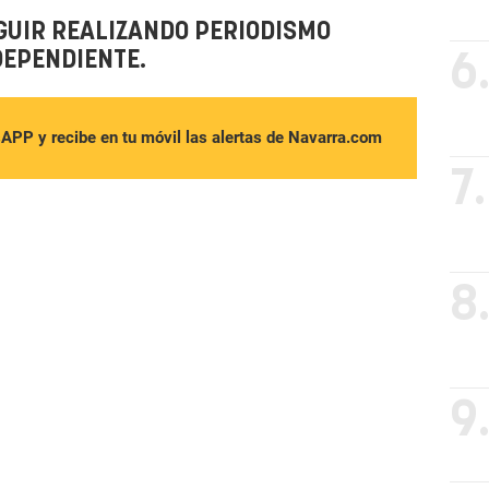
GUIR REALIZANDO PERIODISMO
DEPENDIENTE.
6
sAPP y recibe en tu móvil las alertas de Navarra.com
7.
8
9