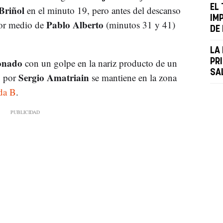
EL
 Briñol
en el minuto 19, pero antes del descanso
IM
Pablo Alberto
por medio de
(minutos 31 y 41)
DE
LA
ionado
con un golpe en la nariz producto de un
PR
SA
Sergio Amatriain
o por
se mantiene en la zona
da B
.