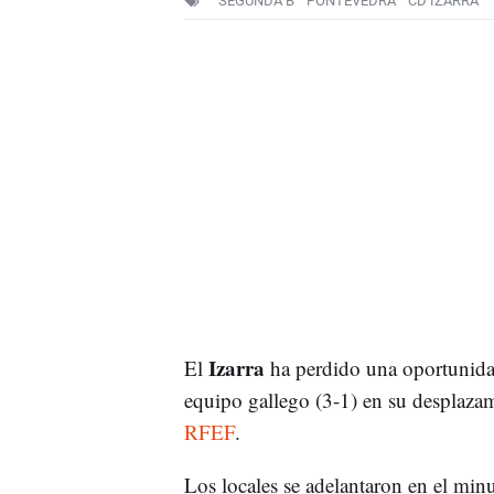
SEGUNDA B
PONTEVEDRA
CD IZARRA
Izarra
El
ha perdido una oportunidad
equipo gallego (3-1) en su desplaza
RFEF
.
Los locales se adelantaron en el min