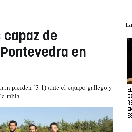
La
s capaz de
 Pontevedra en
ain pierden (3-1) ante el equipo gallego y
E
la tabla.
C
R
E
E