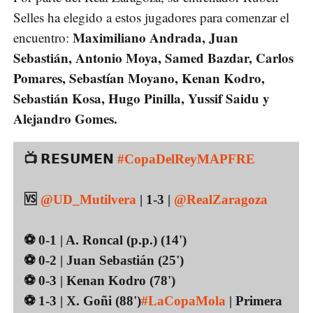
Selles ha elegido a estos jugadores para comenzar el
Maximiliano Andrada, Juan
encuentro:
Sebastián, Antonio Moya, Samed Bazdar, Carlos
Pomares, Sebastían Moyano, Kenan Kodro,
Sebastián Kosa, Hugo Pinilla, Yussif Saidu y
Alejandro Gomes.
📺 𝗥𝗘𝗦𝗨𝗠𝗘𝗡
#CopaDelReyMAPFRE
🆚
@UD_Mutilvera
| 1-3 |
@RealZaragoza
⚽ 0-1 | A. Roncal (p.p.) (14')
⚽ 0-2 | Juan Sebastián (25')
⚽ 0-3 | Kenan Kodro (78')
⚽ 1-3 | X. Goñi (88')
#LaCopaMola
| Primera