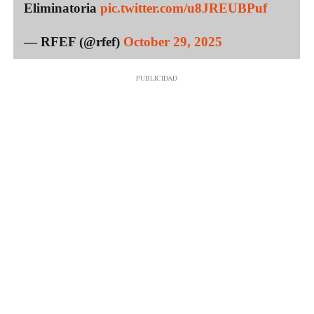
Eliminatoria
pic.twitter.com/u8JREUBPuf
— RFEF (@rfef)
October 29, 2025