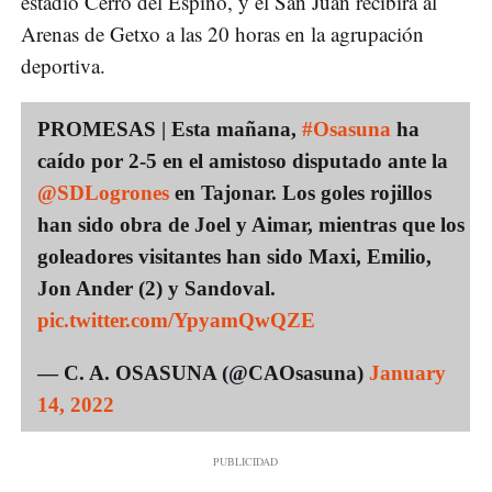
estadio Cerro del Espino, y el San Juan recibirá al
Arenas de Getxo a las 20 horas en la agrupación
deportiva.
PROMESAS | Esta mañana,
#Osasuna
ha
caído por 2-5 en el amistoso disputado ante la
@SDLogrones
en Tajonar. Los goles rojillos
han sido obra de Joel y Aimar, mientras que los
goleadores visitantes han sido Maxi, Emilio,
Jon Ander (2) y Sandoval.
pic.twitter.com/YpyamQwQZE
— C. A. OSASUNA (@CAOsasuna)
January
14, 2022