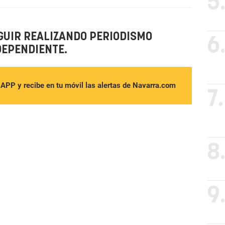
5
GUIR REALIZANDO PERIODISMO
6
DEPENDIENTE.
sAPP y recibe en tu móvil las alertas de Navarra.com
7.
8
9