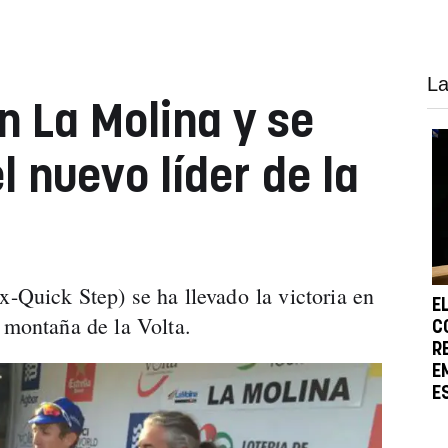
La
n La Molina y se
l nuevo líder de la
x-Quick Step) se ha llevado la victoria en
E
e montaña de la Volta.
C
R
E
E