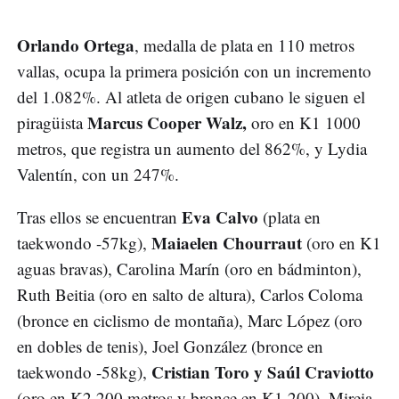
Orlando Ortega
, medalla de plata en 110 metros
vallas, ocupa la primera posición con un incremento
del 1.082%. Al atleta de origen cubano le siguen el
Marcus Cooper Walz,
piragüista
oro en K1 1000
metros, que registra un aumento del 862%, y Lydia
Valentín, con un 247%.
Eva Calvo
Tras ellos se encuentran
(plata en
Maiaelen Chourraut
taekwondo -57kg),
(oro en K1
aguas bravas), Carolina Marín (oro en bádminton),
Ruth Beitia (oro en salto de altura), Carlos Coloma
(bronce en ciclismo de montaña), Marc López (oro
en dobles de tenis), Joel González (bronce en
Cristian Toro y Saúl Craviotto
taekwondo -58kg),
(oro en K2 200 metros y bronce en K1 200), Mireia