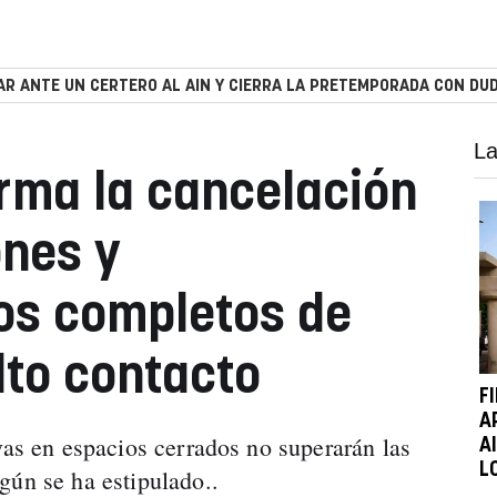
R ANTE UN CERTERO AL AIN Y CIERRA LA PRETEMPORADA CON DUD
La
rma la cancelación
nes y
os completos de
lto contacto
F
A
vas en espacios cerrados no superarán las
A
L
gún se ha estipulado..