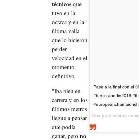
técnicos
que
tuvo en la
octava y en la
última valla
que lo hicieron
perder
velocidad en el
momento
definitivo.
Pase a la final con el 
"Iba bien en
#berlin #berlin2018 #t
carrera y en los
#europeanchampionsh
últimos metros
Una publicación comp
llegue a pensar
que podía
no
ganar, pero