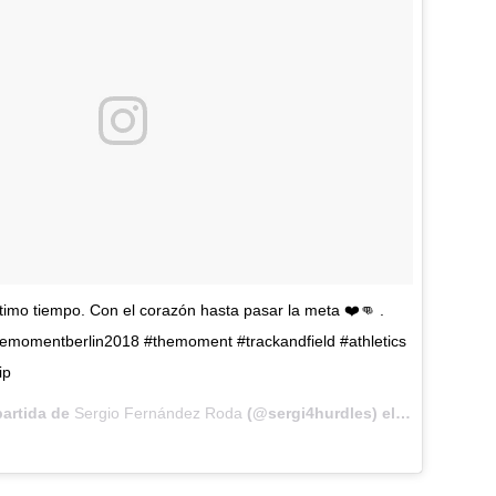
último tiempo. Con el corazón hasta pasar la meta ❤️👊 .
hemomentberlin2018 #themoment #trackandfield #athletics
ip
artida de
Sergio Fernández Roda
(@sergi4hurdles) el
7 Ago, 2018 