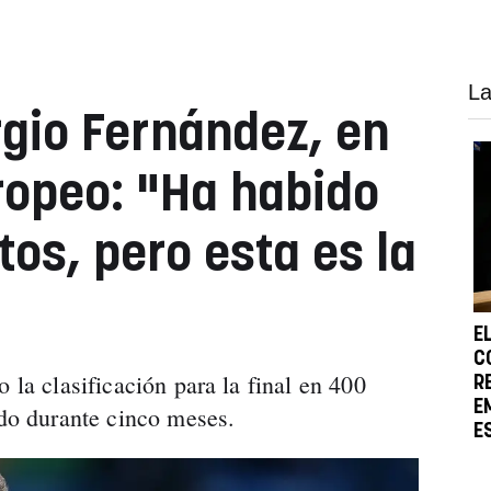
La
rgio Fernández, en
uropeo: "Ha habido
s, pero esta es la
E
C
 la clasificación para la final en 400
R
E
ado durante cinco meses.
E