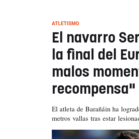
ATLETISMO
El navarro Se
la final del E
malos momento
recompensa"
El atleta de Barañáin ha logrado
metros vallas tras estar lesion