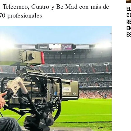
es Telecinco, Cuatro y Be Mad con más de
E
70 profesionales.
C
R
E
E