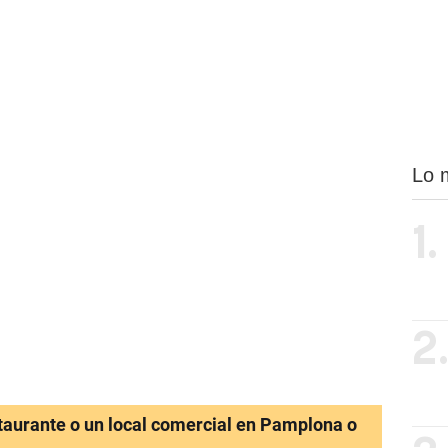
Lo 
1.
2
staurante o un local comercial en Pamplona o