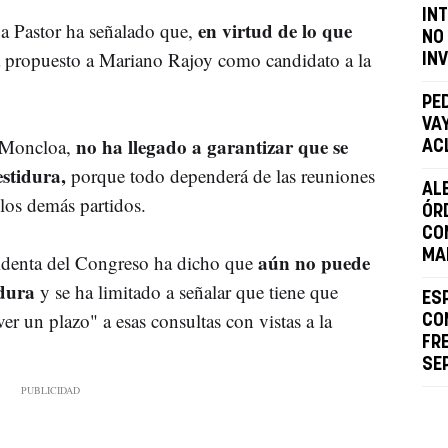
IN
en virtud de lo que
a Pastor ha señalado que,
NO 
a propuesto a Mariano Rajoy como candidato a la
IN
PE
VAY
no ha llegado a garantizar que se
 Moncloa,
AC
estidura,
porque todo dependerá de las reuniones
AL
los demás partidos.
ÓR
CON
MA
aún no puede
sidenta del Congreso ha dicho que
idura
y se ha limitado a señalar que tiene que
ES
er un plazo" a esas consultas con vistas a la
CO
FR
SE