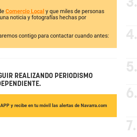
3
 de
Comercio Local
y que miles de personas
una noticia y fotografías hechas por
4
laremos contigo para contactar cuando antes:
5
GUIR REALIZANDO PERIODISMO
DEPENDIENTE.
6
sAPP y recibe en tu móvil las alertas de Navarra.com
7.