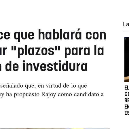
La
ce que hablará con
ar "plazos" para la
n de investidura
señalado que, en virtud de lo que
E
Rey ha propuesto Rajoy como candidato a
C
R
E
E