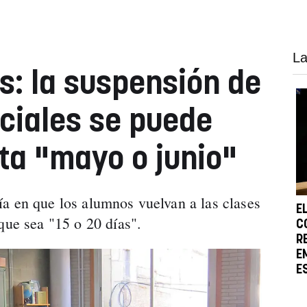
La
s: la suspensión de
ciales se puede
ta "mayo o junio"
a en que los alumnos vuelvan a las clases
E
que sea "15 o 20 días".
C
R
E
E