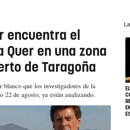
La
 encuentra el
a Quer en una zona
erto de Taragoña
r blanco que los investigadores de la
E
do 22 de agosto, ya están analizando.
C
R
E
E