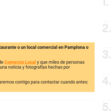
1.
2
staurante o un local comercial en Pamplona o
3
 de
Comercio Local
y que miles de personas
una noticia y fotografías hechas por
4
laremos contigo para contactar cuando antes:
5