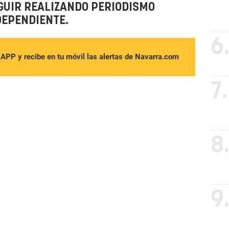
GUIR REALIZANDO PERIODISMO
DEPENDIENTE.
6
sAPP y recibe en tu móvil las alertas de Navarra.com
7.
8
9