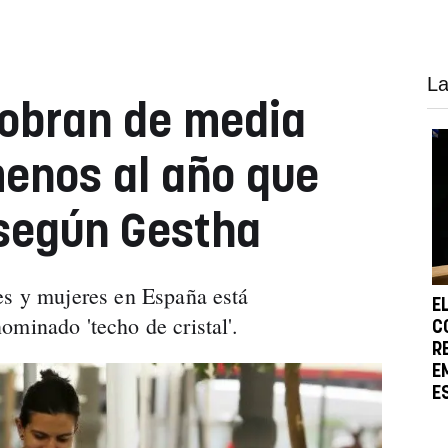
La
cobran de media
enos al año que
 según Gestha
es y mujeres en España está
E
ominado 'techo de cristal'.
C
R
E
E