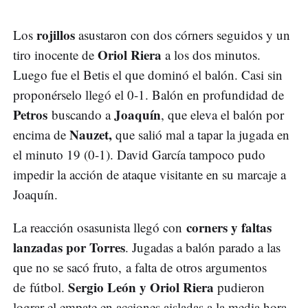
rojillos
Los
asustaron con dos córners seguidos y un
Oriol Riera
tiro inocente de
a los dos minutos.
Luego fue el Betis el que dominó el balón. Casi sin
proponérselo llegó el 0-1. Balón en profundidad de
Petros
Joaquín
buscando a
, que eleva el balón por
Nauzet,
encima de
que salió mal a tapar la jugada en
el minuto 19 (0-1). David García tampoco pudo
impedir la acción de ataque visitante en su marcaje a
Joaquín.
corners y faltas
La reacción osasunista llegó con
lanzadas por Torres
. Jugadas a balón parado a las
que no se sacó fruto, a falta de otros argumentos
Sergio León y Oriol Riera
de fútbol.
pudieron
lograr el empate en acciones aisladas a la media hora