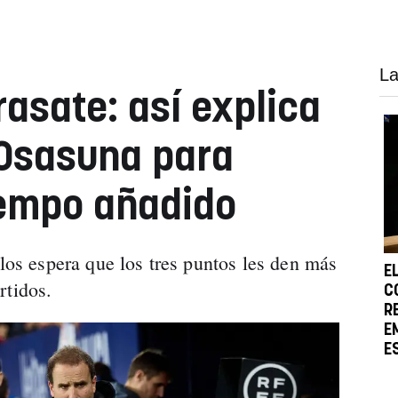
La
rrasate: así explica
 Osasuna para
iempo añadido
llos espera que los tres puntos les den más
E
rtidos.
C
R
E
E