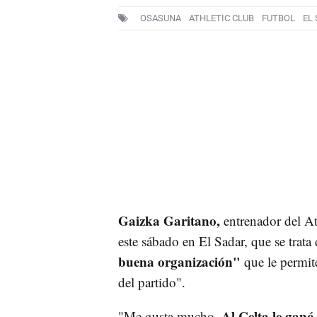
OSASUNA
ATHLETIC CLUB
FUTBOL
EL
Gaizka Garitano,
entrenador del At
este sábado en El Sadar, que se trat
buena organización"
que le permite
del partido".
Al Celta le ganó
"Me gusta mucho.