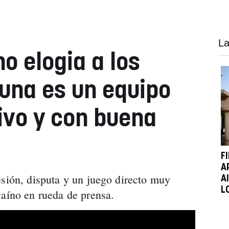
La
o elogia a los
suna es un equipo
ivo y con buena
F
A
esión, disputa y un juego directo muy
A
L
caíno en rueda de prensa.