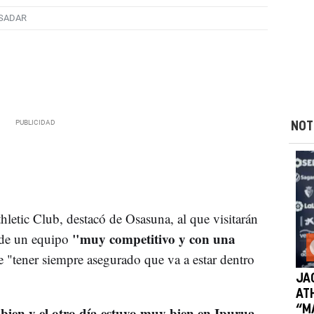
 SADAR
NOT
hletic Club, destacó de Osasuna, al que visitarán
"muy competitivo y con una
a de un equipo
 "tener siempre asegurado que va a estar dentro
JA
AT
 bien y el otro día estuvo muy bien en Ipurua.
“M