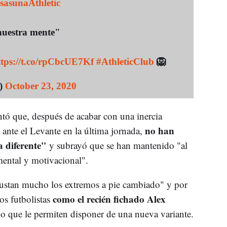
sasunaAthletic
 nuestra mente"
ttps://t.co/rpCbcUE7Kf
#AthleticClub
🦁
b)
October 23, 2020
tó que, después de acabar con una inercia
no han
a ante el Levante en la última jornada,
 diferente"
y subrayó que se han mantenido "al
 mental y motivacional".
"gustan mucho los extremos a pie cambiado" y por
como el recién fichado Alex
os futbolistas
lo que le permiten disponer de una nueva variante.