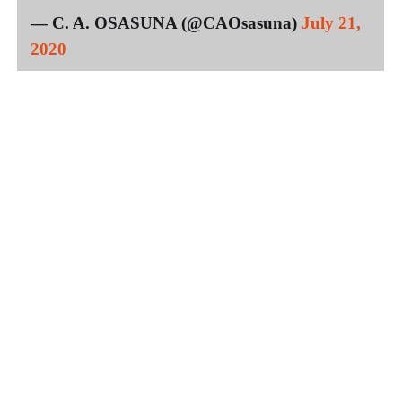
— C. A. OSASUNA (@CAOsasuna)
July 21,
2020