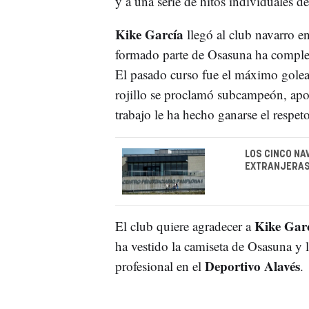
y a una serie de hitos individuales de
Kike García
llegó al club navarro e
formado parte de Osasuna ha complet
El pasado curso fue el máximo golea
rojillo se proclamó subcampeón, apo
trabajo le ha hecho ganarse el respet
LOS CINCO N
EXTRANJERAS
Kike Gar
El club quiere agradecer a
ha vestido la camiseta de Osasuna y l
Deportivo Alavés
profesional en el
.