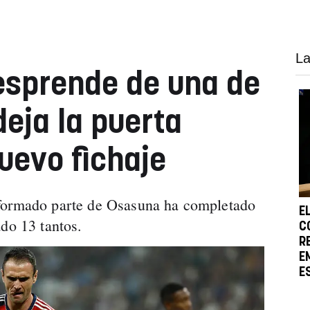
La
esprende de una de
deja la puerta
uevo fichaje
 formado parte de Osasuna ha completado
E
ado 13 tantos.
C
R
E
E