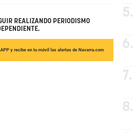
5
GUIR REALIZANDO PERIODISMO
DEPENDIENTE.
6
sAPP y recibe en tu móvil las alertas de Navarra.com
7.
8