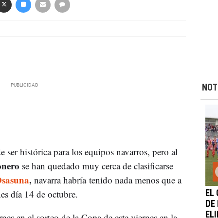
NOT
ser histórica para los equipos navarros, pero al
onero
se han quedado muy cerca de clasificarse
sasuna
,
navarra habría tenido nada menos que a
nes día 14 de octubre.
EL
DE 
EL
rnes en el sorteo de la Copa de este viernes en la