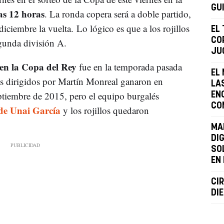
GU
as 12 horas
. La ronda copera será a doble partido,
diciembre la vuelta. Lo lógico es que a los rojillos
EL
COP
gunda división A.
JU
en la Copa del Rey
fue en la temporada pasada
EL
os dirigidos por Martín Monreal ganaron en
LA
ptiembre de 2015, pero el equipo burgalés
ENC
CO
de Unai García
y los rojillos quedaron
MA
DI
SO
EN
CI
DI