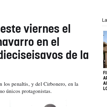
La
este viernes el
navarro en el
dieciseisavos de la
F
A
 los penaltis, y del Cirbonero, en la
A
L
omo únicos protagonistas.