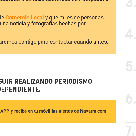
3
 de
Comercio Local
y que miles de personas
una noticia y fotografías hechas por
4
laremos contigo para contactar cuando antes:
5
GUIR REALIZANDO PERIODISMO
DEPENDIENTE.
6
sAPP y recibe en tu móvil las alertas de Navarra.com
7.