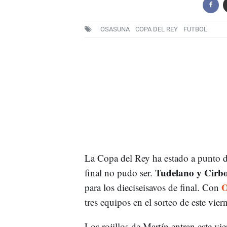
OSASUNA
COPA DEL REY
FUTBOL
La Copa del Rey ha estado a punto de 
Tudelano y Cirb
final no pudo ser.
O
para los dieciseisavos de final. Con
tres equipos en el sorteo de este vier
Los rojillos de Martín entran este vie