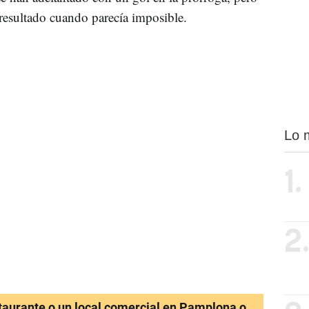
l resultado cuando parecía imposible.
Lo 
1.
2
staurante o un local comercial en Pamplona o