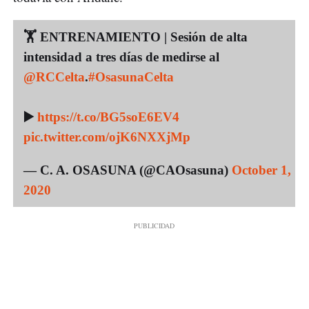
🏋️‍ ENTRENAMIENTO | Sesión de alta
intensidad a tres días de medirse al
@RCCelta
.
#OsasunaCelta
▶️
https://t.co/BG5soE6EV4
pic.twitter.com/ojK6NXXjMp
— C. A. OSASUNA (@CAOsasuna)
October 1,
2020