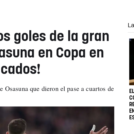
La
os goles de la gran
sasuna en Copa en
ficados!
de Osasuna que dieron el pase a cuartos de
E
C
R
E
E