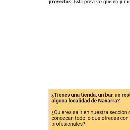
proyectos
. Está previsto que en juni
¿Tienes una tienda, un bar, un re
alguna localidad de Navarra?
¿Quieres salir en nuestra sección
conozcan todo lo que ofreces con 
profesionales?