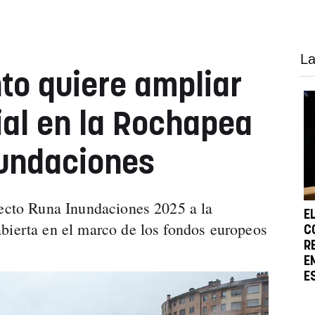
La
to quiere ampliar
ial en la Rochapea
nundaciones
yecto Runa Inundaciones 2025 a la
E
bierta en el marco de los fondos europeos
C
R
E
E