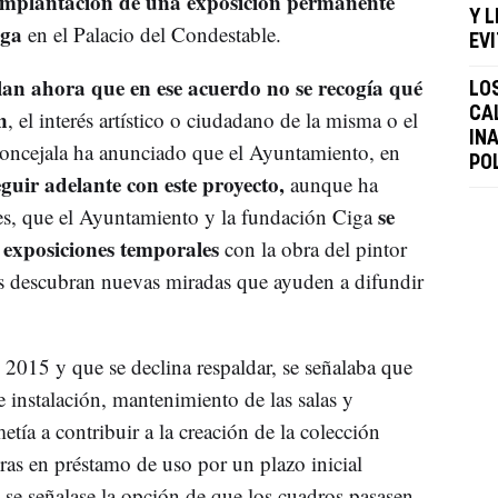
 implantación de una exposición permanente
Y 
iga
en el Palacio del Condestable.
EV
lan ahora que en ese acuerdo no se recogía qué
LO
n
CA
, el interés artístico o ciudadano de la misma o el
IN
concejala ha anunciado que el Ayuntamiento, en
POL
eguir adelante con este proyecto,
aunque ha
se
es, que el Ayuntamiento y la fundación Ciga
 exposiciones temporales
con la obra del pintor
s descubran nuevas miradas que ayuden a difundir
2015 y que se declina respaldar, se señalaba que
 instalación, mantenimiento de las salas y
ía a contribuir a la creación de la colección
as en préstamo de uso por un plazo inicial
 se señalase la opción de que los cuadros pasasen