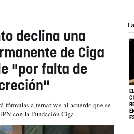
La
to declina una
ermanente de Ciga
e "por falta de
creción"
E
C
rá fórmulas alternativas al acuerdo que se
R
E
e UPN con la Fundación Ciga.
E