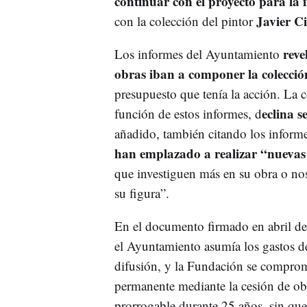
continuar con el proyecto para la
Javier C
con la colección del pintor
reve
Los informes del Ayuntamiento
obras iban a componer la colecció
presupuesto que tenía la acción. La 
eclina s
función de estos informes, d
añadido, también citando los inform
han emplazado a realizar “nuevas
que investiguen más en su obra o no
su figura”.
En el documento firmado en abril de 
el Ayuntamiento asumía los gastos de
difusión, y la Fundación se compromet
permanente mediante la cesión de obr
prorrogable durante 25 años, sin que