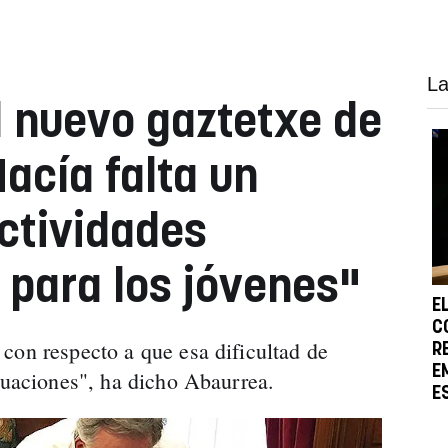
La
l nuevo gaztetxe de
Hacía falta un
ctividades
 para los jóvenes"
E
C
con respecto a que esa dificultad de
R
E
ituaciones", ha dicho Abaurrea.
E