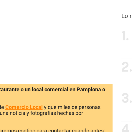
Lo 
1.
2
staurante o un local comercial en Pamplona o
3
 de
Comercio Local
y que miles de personas
una noticia y fotografías hechas por
4
laremos contigo para contactar cuando antes: