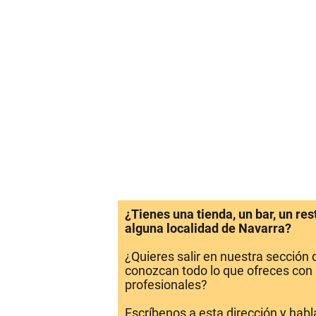
¿Tienes una tienda, un bar, un re
alguna localidad de Navarra?
¿Quieres salir en nuestra sección
conozcan todo lo que ofreces con 
profesionales?
Escríbenos a esta dirección y hab