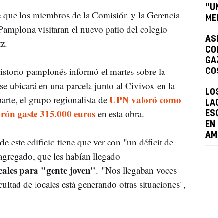
"U
e que los miembros de la Comisión y la Gerencia
ME
mplona visitaran el nuevo patio del colegio
AS
z.
CO
GA
istorio pamplonés informó el martes sobre la
CO
 se ubicará en una parcela junto al Civivox en la
LO
UPN valoró como
arte, el grupo regionalista de
LA
rón gaste 315.000 euros
en esta obra.
ES
EN
AM
e este edificio tiene que ver con "un déficit de
 agregado, que les habían llegado
cales para "gente joven"
. "Nos llegaban voces
cultad de locales está generando otras situaciones",