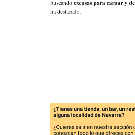
excusas para cargar y den
buscando
ha destacado.
¿Tienes una tienda, un bar, un re
alguna localidad de Navarra?
¿Quieres salir en nuestra sección
conozcan todo lo que ofreces con 