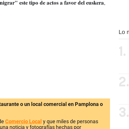
igrar" este tipo de actos a favor del euskera
,
Lo 
1.
2
staurante o un local comercial en Pamplona o
3
 de
Comercio Local
y que miles de personas
una noticia y fotografías hechas por