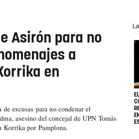
La
e Asirón para no
 homenajes a
Korrika en
E
C
la de excusas para no condenar el
R
E
edma, asesino del concejal de UPN Tomás
E
la Korrika por Pamplona.