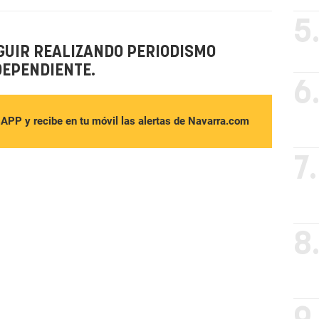
5
GUIR REALIZANDO PERIODISMO
DEPENDIENTE.
6
sAPP y recibe en tu móvil las alertas de Navarra.com
7.
8