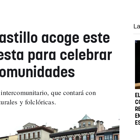
La
astillo acoge este
esta para celebrar
 Comunidades
 intercomunitario, que contará con
E
urales y folclóricas.
C
R
E
E