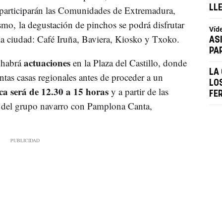
LL
 participarán las Comunidades de Extremadura,
mo, la degustación de pinchos se podrá disfrutar
Víd
e la ciudad: Café Iruña, Baviera, Kiosko y Txoko.
AS
PA
actuaciones
 habrá
en la Plaza del Castillo, donde
LA
intas casas regionales antes de proceder a un
LO
a será de 12.30 a 15 horas
y a partir de las
FE
n del grupo navarro con Pamplona Canta,