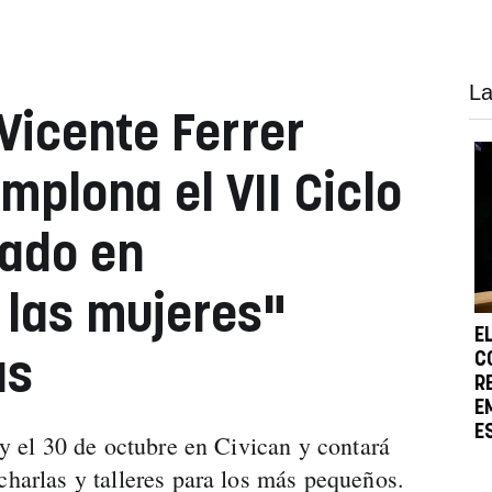
La
Vicente Ferrer
mplona el VII Ciclo
rado en
 las mujeres"
E
C
as
R
E
E
3 y el 30 de octubre en Civican y contará
charlas y talleres para los más pequeños.