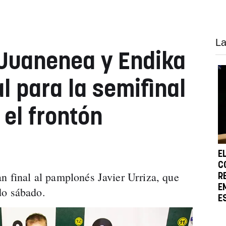
La
Juanenea y Endika
l para la semifinal
 el frontón
E
C
an final al pamplonés Javier Urriza, que
R
E
do sábado.
E