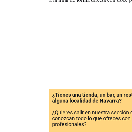
¿Tienes una tienda, un bar, un re
alguna localidad de Navarra?
¿Quieres salir en nuestra sección
conozcan todo lo que ofreces con 
profesionales?