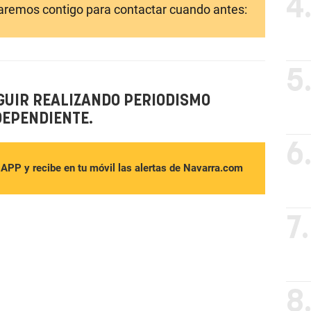
4
laremos contigo para contactar cuando antes:
5
GUIR REALIZANDO PERIODISMO
DEPENDIENTE.
6
sAPP y recibe en tu móvil las alertas de Navarra.com
7.
8