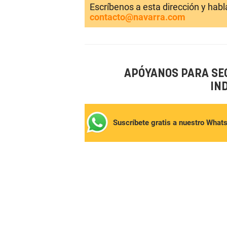
Escríbenos a esta dirección y hab
contacto@navarra.com
APÓYANOS PARA SE
IN
Suscríbete gratis a nuestro What