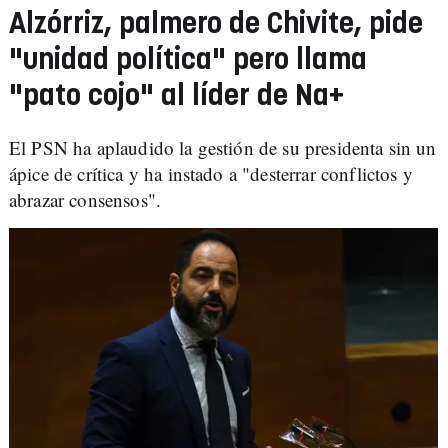
Alzórriz, palmero de Chivite, pide
"unidad política" pero llama
"pato cojo" al líder de Na+
El PSN ha aplaudido la gestión de su presidenta sin un
ápice de crítica y ha instado a "desterrar conflictos y
abrazar consensos".