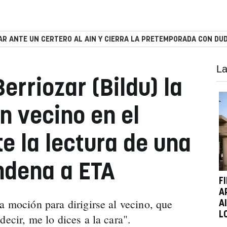
R ANTE UN CERTERO AL AIN Y CIERRA LA PRETEMPORADA CON DUD
La
Berriozar (Bildu) la
n vecino en el
e la lectura de una
ndena a ETA
F
A
a moción para dirigirse al vecino, que
A
L
decir, me lo dices a la cara".