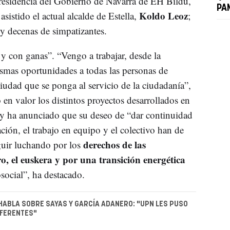
Presidencia del Gobierno de Navarra de EH Bildu,
PA
Koldo Leoz
asistido el actual alcalde de Estella,
;
 y decenas de simpatizantes.
y con ganas”. “Vengo a trabajar, desde la
mismas oportunidades a todas las personas de
ciudad que se ponga al servicio de la ciudadanía”,
en valor los distintos proyectos desarrollados en
 y ha anunciado que su deseo de “dar continuidad
ción, el trabajo en equipo y el colectivo han de
derechos de las
guir luchando por los
o, el euskera y por una transición energética
social”, ha destacado.
HABLA SOBRE SAYAS Y GARCÍA ADANERO: "UPN LES PUSO
EFERENTES"