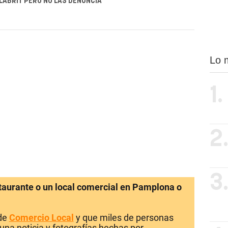
LABRIT PERO NO LAS DENUNCIA
Lo 
1.
2
3
staurante o un local comercial en Pamplona o
 de
Comercio Local
y que miles de personas
una noticia y fotografías hechas por