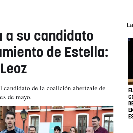
La
a a su candidato
amiento de Estella:
 Leoz
candidato de la coalición abertzale de
E
les de mayo.
C
R
E
E