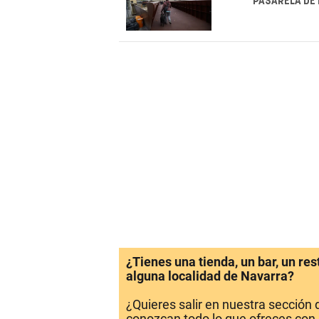
PASARELA DE 
¿Tienes una tienda, un bar, un re
alguna localidad de Navarra?
¿Quieres salir en nuestra sección
conozcan todo lo que ofreces con 