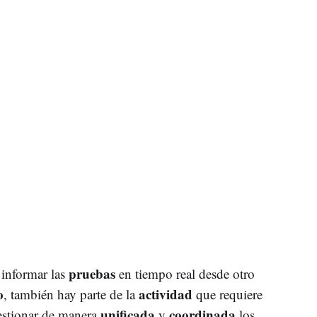
pruebas
 informar las
en tiempo real desde otro
o
actividad
, también hay parte de la
que requiere
unificada
coordinada
gestionar de manera
y
los