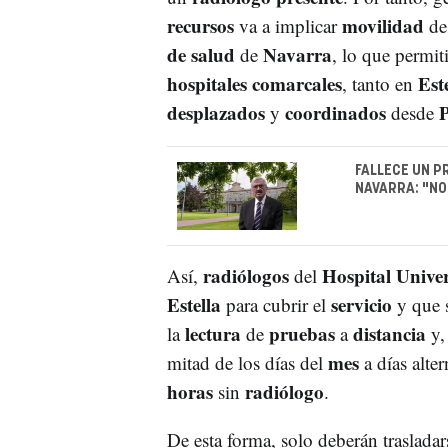
recursos
movilidad
va a implicar
d
de salud
Navarra
de
, lo que permit
hospitales comarcales
Est
, tanto en
desplazados
coordinados
y
desde
FALLECE UN P
NAVARRA: "NO
radiólogos
Hospital Univer
Así,
del
Estella
servicio
para cubrir el
y que 
lectura
pruebas
distancia
la
de
a
y,
mes
mitad de los días del
a días alte
horas
radiólogo
sin
.
De esta forma, solo deberán trasladar