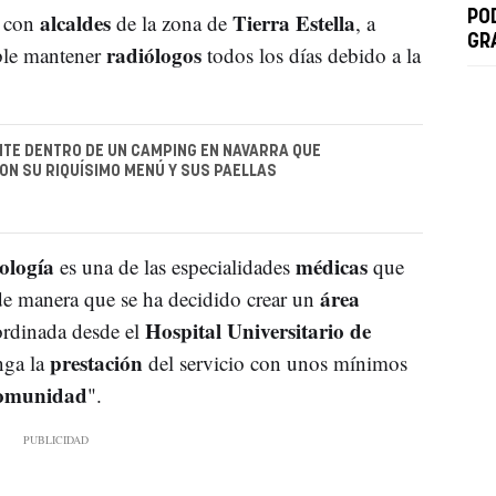
alcaldes
Tierra Estella
PO
n con
de la zona de
, a
GR
radiólogos
ble mantener
todos los días debido a la
TE DENTRO DE UN CAMPING EN NAVARRA QUE
N SU RIQUÍSIMO MENÚ Y SUS PAELLAS
ología
médicas
es una de las especialidades
que
área
de manera que se ha decidido crear un
Hospital Universitario de
rdinada desde el
prestación
nga la
del servicio con unos mínimos
omunidad
".