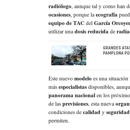
radiólogo
, aunque tal y como han d
ocasiones
ecografía
, porque la
puede
equipo de TAC
García Orcoye
del
dosis reducida
radia
utilizar una
de
GRANDES ATAS
PAMPLONA POR
modelo
Este nuevo
es una situación
especialistas
más
disponibles, aunqu
panorama nacional
en los próxim
previsiones
organ
de las
, esta nueva
calidad
seguridad
condiciones de
y
permiten.