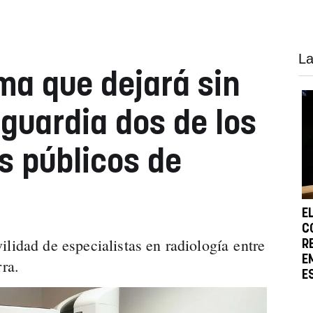
La
rma que dejará sin
 guardia dos de los
s públicos de
E
C
lidad de especialistas en radiología entre
R
E
rra.
E