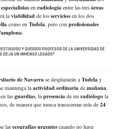
especialistas
radiología
áreas
e
en
entre las tres
viabilidad
servicios
irá la
de los
en los dos
ella
Tudela
profesionales
como en
, pero con
Pamplona
.
RESTIGIOSO Y QUERIDO PROFESOR DE LA UNIVERSIDAD DE
S DEJA UN INMENSO LEGADO"
sitario de Navarra
Tudela
se desplazarán a
y
actividad ordinaria
mañana
se mantenga la
de
,
guardias
presencia
radiólogo
 en las
, la
de un
la
24
rnos, de manera que nunca transcurran más de
ecografías urgentes
se las
cuando no haya