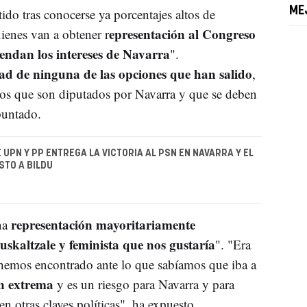
ME
tido tras conocerse ya porcentajes altos de
epresentación al Congreso
ienes van a obtener r
endan los intereses de Navarra
".
dad de ninguna de las opciones que han salido
,
mos que son diputados por Navarra y que se deben
puntado.
E UPN Y PP ENTREGA LA VICTORIA AL PSN EN NAVARRA Y EL
TO A BILDU
representación mayoritariamente
na
uskaltzale y feminista que nos gustaría
". "Era
 hemos encontrado ante lo que sabíamos que iba a
ón extrema
y es un riesgo para Navarra y para
 otras claves políticas", ha expuesto.