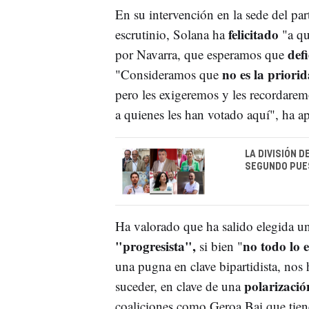
En su intervención en la sede del par
felicitado
escrutinio, Solana ha
"a qu
defi
por Navarra, que esperamos que
no es la priori
"Consideramos que
pero les exigeremos y les recordare
a quienes les han votado aquí", ha a
LA DIVISIÓN D
SEGUNDO PUES
Ha valorado que ha salido elegida u
"progresista",
no todo lo e
si bien "
una pugna en clave bipartidista, nos
polarizaci
suceder, en clave de una
coaliciones como Geroa Bai que tienen