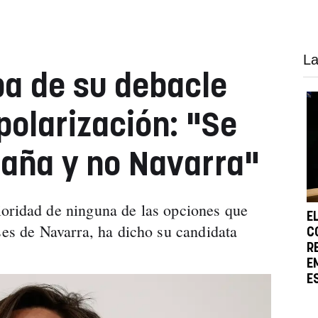
La
pa de su debacle
 polarización: "Se
aña y no Navarra"
ioridad de ninguna de las opciones que
E
ses de Navarra, ha dicho su candidata
C
R
E
E