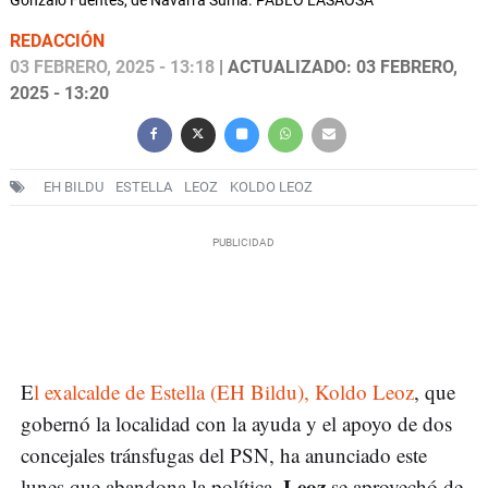
Gonzalo Fuentes, de Navarra Suma. PABLO LASAOSA
REDACCIÓN
03 FEBRERO, 2025 - 13:18
| ACTUALIZADO: 03 FEBRERO,
2025 - 13:20
EH BILDU
ESTELLA
LEOZ
KOLDO LEOZ
E
l exalcalde de Estella (EH Bildu), Koldo Leoz
, que
gobernó la localidad con la ayuda y el apoyo de dos
concejales tránsfugas del PSN, ha anunciado este
Leoz
lunes que abandona la política.
se aprovechó de