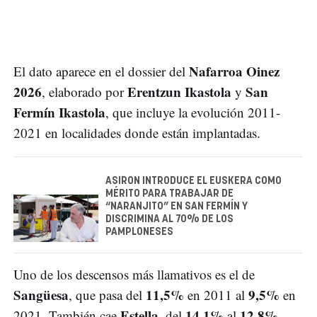
Nafarroa Oinez
El dato aparece en el dossier del
2026
Erentzun Ikastola
San
, elaborado por
y
Fermín Ikastola
, que incluye la evolución 2011-
2021 en localidades donde están implantadas.
ASIRON INTRODUCE EL EUSKERA COMO
MÉRITO PARA TRABAJAR DE
“NARANJITO” EN SAN FERMÍN Y
DISCRIMINA AL 70% DE LOS
PAMPLONESES
Uno de los descensos más llamativos es el de
Sangüesa
11,5%
9,5%
, que pasa del
en 2011 al
en
Estella
14,1%
12,8%
2021. También cae
, del
al
.