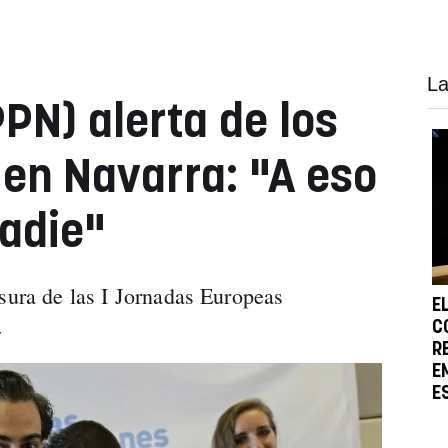
La
PN) alerta de los
en Navarra: "A eso
adie"
usura de las I Jornadas Europeas
E
.
C
R
E
E