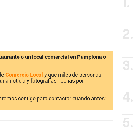
1.
2
staurante o un local comercial en Pamplona o
3
 de
Comercio Local
y que miles de personas
una noticia y fotografías hechas por
4
laremos contigo para contactar cuando antes:
5