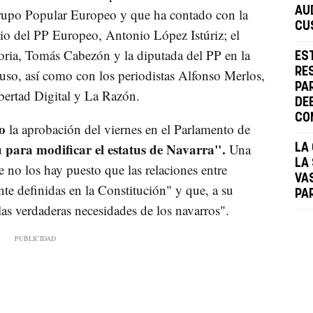
AU
Grupo Popular Europeo y que ha contado con la
CU
rio del PP Europeo, Antonio López Istúriz; el
oria, Tomás Cabezón y la diputada del PP en la
ES
RE
so, así como con los periodistas Alfonso Merlos,
PA
ertad Digital y La Razón.
DE
CO
do
la aprobación del viernes en el Parlamento de
u para modificar el estatus de Navarra".
Una
LA
LA
no los hay puesto que las relaciones entre
VA
te definidas en la Constitución" y que, a su
PA
 las verdaderas necesidades de los navarros".