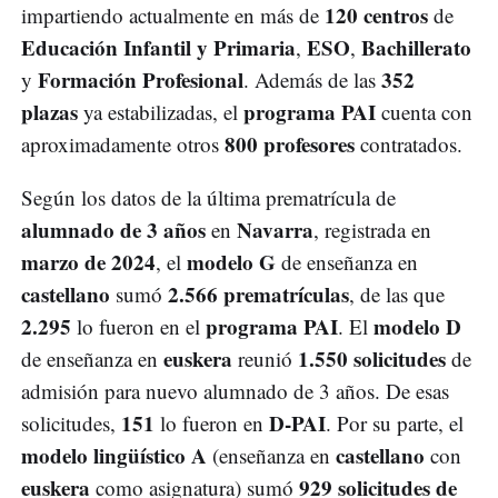
120 centros
impartiendo actualmente en más de
de
Educación Infantil y Primaria
ESO
Bachillerato
,
,
Formación Profesional
352
y
. Además de las
plazas
programa PAI
ya estabilizadas, el
cuenta con
800 profesores
aproximadamente otros
contratados.
Según los datos de la última prematrícula de
alumnado de 3 años
Navarra
en
, registrada en
marzo de 2024
modelo G
, el
de enseñanza en
castellano
2.566 prematrículas
sumó
, de las que
2.295
programa PAI
modelo D
lo fueron en el
. El
euskera
1.550 solicitudes
de enseñanza en
reunió
de
admisión para nuevo alumnado de 3 años. De esas
151
D-PAI
solicitudes,
lo fueron en
. Por su parte, el
modelo lingüístico A
castellano
(enseñanza en
con
euskera
929 solicitudes de
como asignatura) sumó