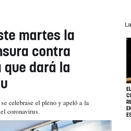
La
ste martes la
nsura contra
 que dará la
du
E
C
se celebrase el pleno y apeló a la
R
E
el coronavirus.
E