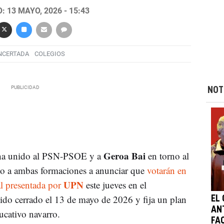
 13 MAYO, 2026 - 15:43
NCERTADA
COLEGIOS
NOT
Geroa Bai
a unido al PSN-PSOE y a
en torno al
ado a ambas formaciones a anunciar que
votarán en
UPN
al presentada por
este jueves en el
ido cerrado el 13 de mayo de 2026 y fija un plan
EL
AN
ucativo navarro.
FA