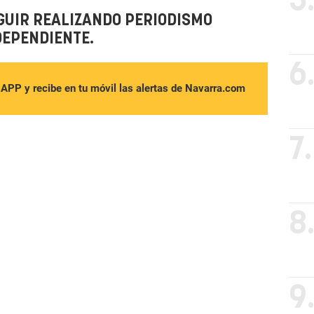
5
GUIR REALIZANDO PERIODISMO
DEPENDIENTE.
6
sAPP y recibe en tu móvil las alertas de Navarra.com
7.
8
9