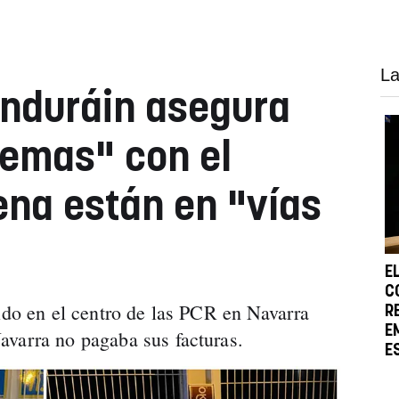
La
Induráin asegura
lemas" con el
ena están en "vías
E
C
tido en el centro de las PCR en Navarra
R
E
avarra no pagaba sus facturas.
E