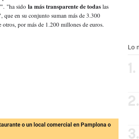
la más transparente de todas
'". "ha sido
las
o", que en su conjunto suman más de 3.300
e otros, por más de 1.200 millones de euros.
Lo 
1.
2
staurante o un local comercial en Pamplona o
3