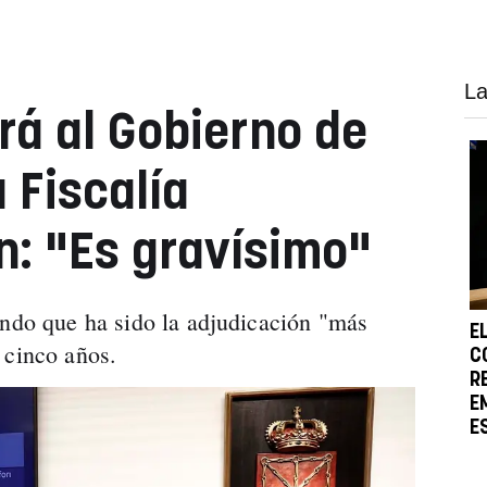
La
á al Gobierno de
a Fiscalía
n: "Es gravísimo"
endo que ha sido la adjudicación "más
E
 cinco años.
C
R
E
E