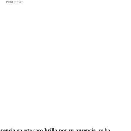
arencia
brilla por su ausencia
en este caso
, se ha