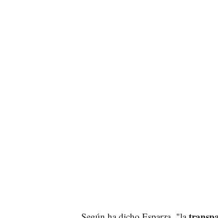
transp
Según ha dicho Esparza, "la