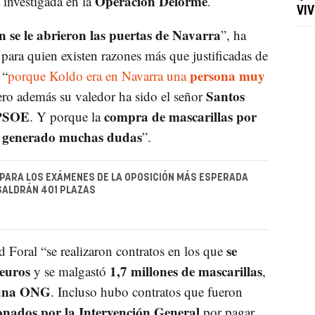
Operación Delorme
 investigada en la
.
VI
 se le abrieron las puertas de Navarra
”, ha
 para quien existen razones más que justificadas de
persona muy
 “
porque Koldo era en Navarra una
Santos
ro además su valedor ha sido el señor
PSOE
compra de mascarillas por
. Y porque la
a generado muchas dudas
”.
 PARA LOS EXÁMENES DE LA OPOSICIÓN MÁS ESPERADA
SALDRÁN 401 PLAZAS
se
 Foral “se realizaron contratos en los que
 euros
1,7 millones de mascarillas
y se malgastó
,
 una ONG
. Incluso hubo contratos que fueron
onados por la Intervención General
por pagar