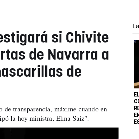
La
stigará si Chivite
ertas de Navarra a
mascarillas de
E
C
io de transparencia, máxime cuando en
R
E
ipó la hoy ministra, Elma Saiz".
E