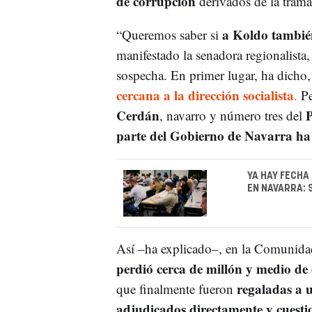
de corrupción
derivados de la trama
a Koldo también
“Queremos saber si
manifestado la senadora regionalista,
sospecha. En primer lugar, ha dicho,
cercana a la dirección socialista
.
Pe
Cerdán
, navarro y número tres del
parte del Gobierno de Navarra h
YA HAY FECHA
EN NAVARRA: 
Así –ha explicado–, en la Comunidad
perdió cerca de millón y medio de
regaladas a
que finalmente fueron
adjudicados directamente y cuesti