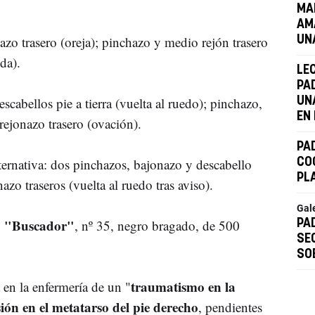
MA
AM
azo trasero (oreja); pinchazo y medio rejón trasero
UN
da).
LEC
PA
descabellos pie a tierra (vuelta al ruedo); pinchazo,
UN
EN
rejonazo trasero (ovación).
PAD
ternativa: dos pinchazos, bajonazo y descabello
CO
PL
azo traseros (vuelta al ruedo tras aviso).
Gal
ro "Buscador"
, nº 35, negro bragado, de 500
PA
SE
SO
traumatismo en la
 en la enfermería de un "
ión en el metatarso del pie derecho
, pendientes