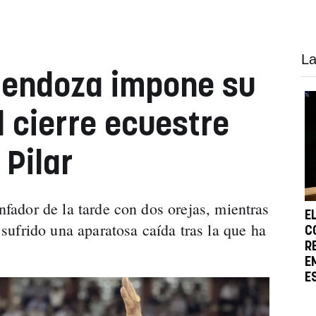
La
endoza impone su
l cierre ecuestre
 Pilar
unfador de la tarde con dos orejas, mientras
E
ufrido una aparatosa caída tras la que ha
C
R
E
E