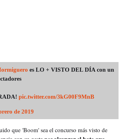
ormiguero
es LO + VISTO DEL DÍA con un
ctadores
RADA!
pic.twitter.com/3kG00F9MnB
brero de 2019
uido que 'Boom' sea el concurso más visto de
alcanzar el bote que
iencia con su gesta por