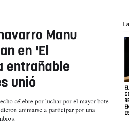
La
 navarro Manu
an en 'El
a entrañable
es unió
E
C
echo célebre por luchar por el mayor bote
R
E
idieron animarse a participar por una
E
mbros.