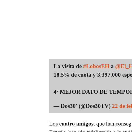
La visita de
#LobosEH
a
@El_H
18.5% de cuota y 3.397.000 espe
4º MEJOR DATO DE TEMPO
— Dos30' (@Dos30TV)
22 de fe
cuatro amigos
Los
, que han conseg
España, han ido fidelizando a la aud