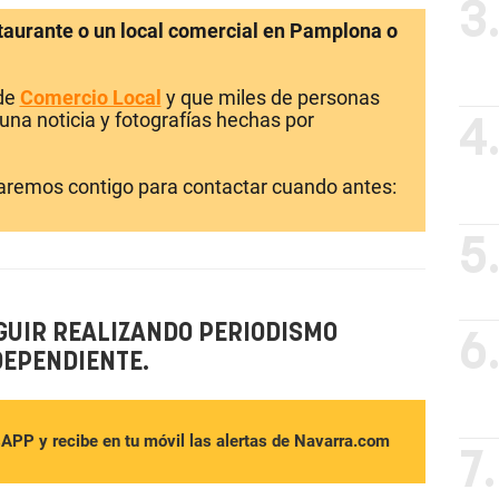
3
staurante o un local comercial en Pamplona o
 de
Comercio Local
y que miles de personas
una noticia y fotografías hechas por
4
laremos contigo para contactar cuando antes:
5
GUIR REALIZANDO PERIODISMO
6
DEPENDIENTE.
sAPP y recibe en tu móvil las alertas de Navarra.com
7.