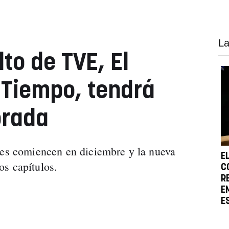
La
lto de TVE, El
l Tiempo, tendrá
orada
nes comiencen en diciembre y la nueva
E
os capítulos.
C
R
E
E