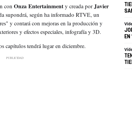
Onza Entertainment
Javier
TIE
ón con
y creada por
SA
ada supondrá, según ha informado RTVE, un
iores" y contará con mejoras en la producción y
Víd
JO
eriores y efectos especiales, infografía y 3D.
EN
os capítulos tendrá lugar en diciembre.
Víd
TE
TI