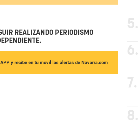
5
GUIR REALIZANDO PERIODISMO
DEPENDIENTE.
6
sAPP y recibe en tu móvil las alertas de Navarra.com
7.
8