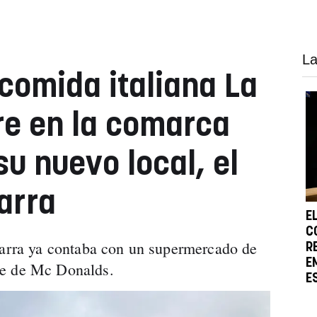
La
comida italiana La
bre en la comarca
u nuevo local, el
arra
E
C
varra ya contaba con un supermercado de
R
E
te de Mc Donalds.
E